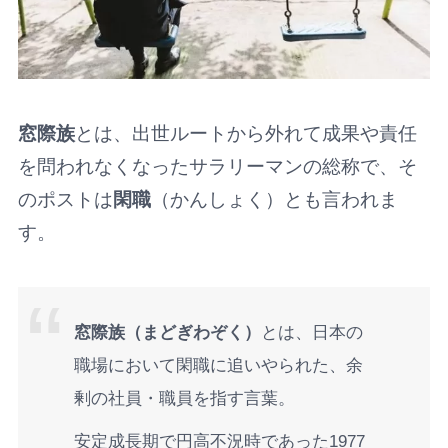
窓際族
とは、出世ルートから外れて成果や責任
を問われなくなったサラリーマンの総称で、そ
のポストは
閑職
（かんしょく）とも言われま
す。
窓際族（まどぎわぞく）
とは、日本の
職場において閑職に追いやられた、余
剰の社員・職員を指す言葉。
安定成長期で円高不況時であった1977