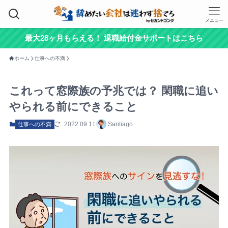
メニュー
最大28ヶ月もらえる！ 退職給付金サポートはこちら
ホーム
仕事への不満
これって窓際族の予兆では？ 閑職に追い
やられる前にできること
2022.09.11
Santiago
仕事への不満